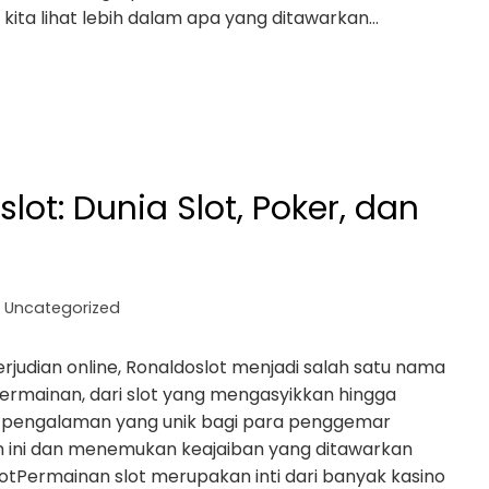
kita lihat lebih dalam apa yang ditawarkan…
ot: Dunia Slot, Poker, dan
Uncategorized
judian online, Ronaldoslot menjadi salah satu nama
 permainan, dari slot yang mengasyikkan hingga
n pengalaman yang unik bagi para penggemar
kan ini dan menemukan keajaiban yang ditawarkan
lotPermainan slot merupakan inti dari banyak kasino