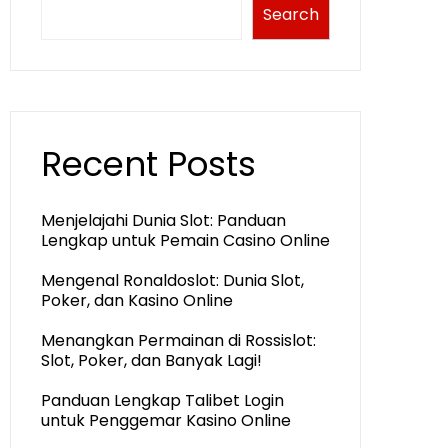
Search
Recent Posts
Menjelajahi Dunia Slot: Panduan
Lengkap untuk Pemain Casino Online
Mengenal Ronaldoslot: Dunia Slot,
Poker, dan Kasino Online
Menangkan Permainan di Rossislot:
Slot, Poker, dan Banyak Lagi!
Panduan Lengkap Talibet Login
untuk Penggemar Kasino Online