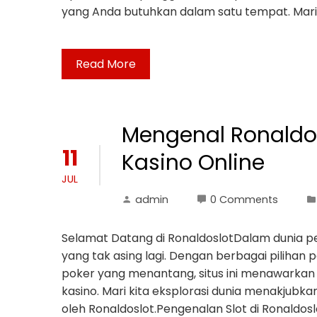
yang Anda butuhkan dalam satu tempat. Mari 
Read More
Mengenal Ronaldosl
11
Kasino Online
JUL
admin
0 Comments
Selamat Datang di RonaldoslotDalam dunia per
yang tak asing lagi. Dengan berbagai pilihan
poker yang menantang, situs ini menawarka
kasino. Mari kita eksplorasi dunia menakjub
oleh Ronaldoslot.Pengenalan Slot di Ronaldos