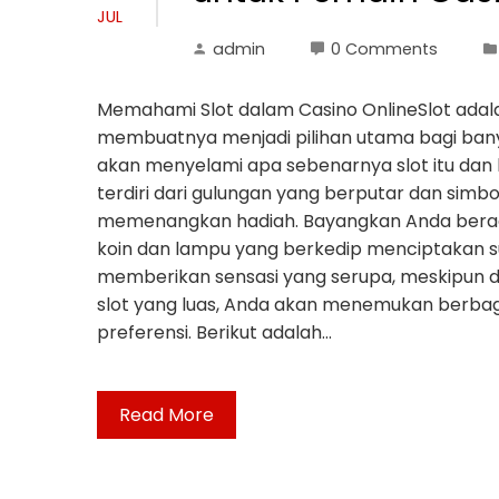
JUL
admin
0 Comments
Memahami Slot dalam Casino OnlineSlot ada
membuatnya menjadi pilihan utama bagi banyak
akan menyelami apa sebenarnya slot itu dan 
terdiri dari gulungan yang berputar dan sim
memenangkan hadiah. Bayangkan Anda berada
koin dan lampu yang berkedip menciptakan 
memberikan sensasi yang serupa, meskipun dil
slot yang luas, Anda akan menemukan berba
preferensi. Berikut adalah…
Read More