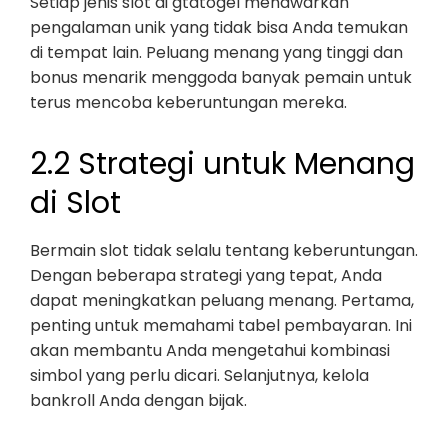
Setiap jenis slot di gtatogel menawarkan
pengalaman unik yang tidak bisa Anda temukan
di tempat lain. Peluang menang yang tinggi dan
bonus menarik menggoda banyak pemain untuk
terus mencoba keberuntungan mereka.
2.2 Strategi untuk Menang
di Slot
Bermain slot tidak selalu tentang keberuntungan.
Dengan beberapa strategi yang tepat, Anda
dapat meningkatkan peluang menang. Pertama,
penting untuk memahami tabel pembayaran. Ini
akan membantu Anda mengetahui kombinasi
simbol yang perlu dicari. Selanjutnya, kelola
bankroll Anda dengan bijak.