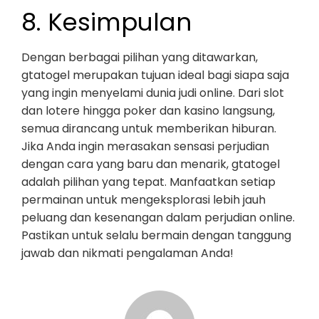
8. Kesimpulan
Dengan berbagai pilihan yang ditawarkan,
gtatogel merupakan tujuan ideal bagi siapa saja
yang ingin menyelami dunia judi online. Dari slot
dan lotere hingga poker dan kasino langsung,
semua dirancang untuk memberikan hiburan.
Jika Anda ingin merasakan sensasi perjudian
dengan cara yang baru dan menarik, gtatogel
adalah pilihan yang tepat. Manfaatkan setiap
permainan untuk mengeksplorasi lebih jauh
peluang dan kesenangan dalam perjudian online.
Pastikan untuk selalu bermain dengan tanggung
jawab dan nikmati pengalaman Anda!