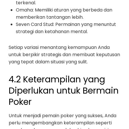
terkenal.
Omaha: Memiliki aturan yang berbeda dan
memberikan tantangan lebih.
Seven Card Stud: Permainan yang menuntut
strategi dan ketahanan mental.
Setiap variasi menantang kemampuan Anda
untuk berpikir strategis dan membuat keputusan
yang tepat dalam situasi yang sulit.
4.2 Keterampilan yang
Diperlukan untuk Bermain
Poker
Untuk menjadi pemain poker yang sukses, Anda
perlu mengembangkan keterampilan seperti