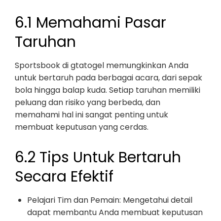
6.1 Memahami Pasar
Taruhan
Sportsbook di gtatogel memungkinkan Anda
untuk bertaruh pada berbagai acara, dari sepak
bola hingga balap kuda. Setiap taruhan memiliki
peluang dan risiko yang berbeda, dan
memahami hal ini sangat penting untuk
membuat keputusan yang cerdas.
6.2 Tips Untuk Bertaruh
Secara Efektif
Pelajari Tim dan Pemain: Mengetahui detail
dapat membantu Anda membuat keputusan