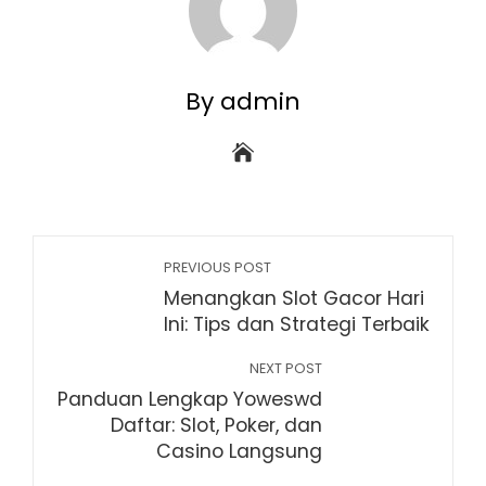
By admin
PREVIOUS POST
Menangkan Slot Gacor Hari
Ini: Tips dan Strategi Terbaik
NEXT POST
Panduan Lengkap Yoweswd
Daftar: Slot, Poker, dan
Casino Langsung