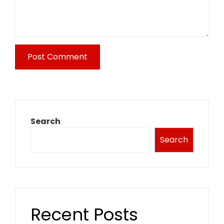
Search
Search
Recent Posts