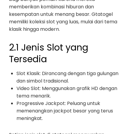
memberikan kombinasi hiburan dan
kesempatan untuk menang besar. Gtatogel
memiliki koleksi slot yang luas, mulai dari tema
klasik hingga modern.
2.1 Jenis Slot yang
Tersedia
Slot Klasik: Dirancang dengan tiga gulungan
dan simbol tradisional.
Video Slot: Menggunakan grafik HD dengan
tema menarik.
Progressive Jackpot: Peluang untuk
memenangkan jackpot besar yang terus
meningkat.