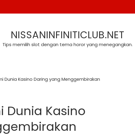
NISSANINFINITICLUB.NET
Tips memilih slot dengan tema horor yang menegangkan.
ami Dunia Kasino Daring yang Menggembirakan
i Dunia Kasino
ggembirakan