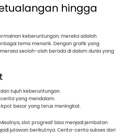
 Petualangan hingga
 permainan keberuntungan; mereka adalah
bagai tema menarik. Dengan grafik yang
merasa seolah-olah berada di dalam dunia yang
t
 dan tujuh keberuntungan.
 cerita yang mendalam.
pot besar yang terus meningkat.
. Misalnya, slot progresif bisa menjadi jembatan
di jutawan berikutnya. Cerita-cerita sukses dari