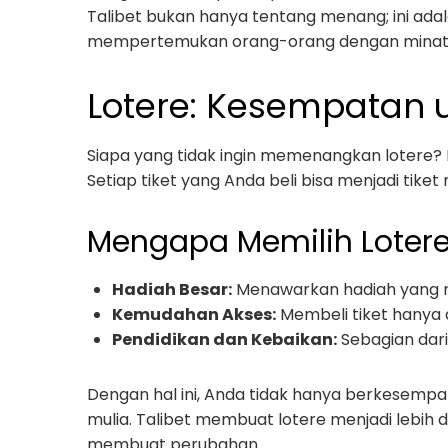
Talibet bukan hanya tentang menang; ini ada
mempertemukan orang-orang dengan minat
Lotere: Kesempatan 
Siapa yang tidak ingin memenangkan lotere? 
Setiap tiket yang Anda beli bisa menjadi tiket
Mengapa Memilih Lotere 
Hadiah Besar:
Menawarkan hadiah yang 
Kemudahan Akses:
Membeli tiket hanya 
Pendidikan dan Kebaikan:
Sebagian dari 
Dengan hal ini, Anda tidak hanya berkesempa
mulia. Talibet membuat lotere menjadi lebih d
membuat perubahan.