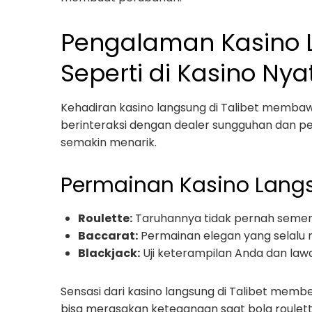
Pengalaman Kasino 
Seperti di Kasino Nya
Kehadiran kasino langsung di Talibet membawa
berinteraksi dengan dealer sungguhan dan p
semakin menarik.
Permainan Kasino Lang
Roulette:
Taruhannya tidak pernah semen
Baccarat:
Permainan elegan yang selalu 
Blackjack:
Uji keterampilan Anda dan law
Sensasi dari kasino langsung di Talibet mem
bisa merasakan ketegangan saat bola roulet