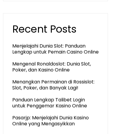
Recent Posts
Menjelajahi Dunia Slot: Panduan
Lengkap untuk Pemain Casino Online
Mengenal Ronaldoslot: Dunia Slot,
Poker, dan Kasino Online
Menangkan Permainan di Rossislot:
Slot, Poker, dan Banyak Lagi!
Panduan Lengkap Talibet Login
untuk Penggemar Kasino Online
Pasarjp: Menjelajahi Dunia Kasino
Online yang Mengasyikkan