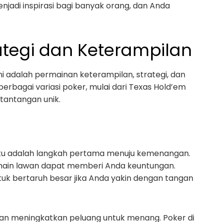
adi inspirasi bagi banyak orang, dan Anda
ategi dan Keterampilan
i adalah permainan keterampilan, strategi, dan
erbagai variasi poker, mulai dari Texas Hold’em
antangan unik.
tu adalah langkah pertama menuju kemenangan.
ain lawan dapat memberi Anda keuntungan.
uk bertaruh besar jika Anda yakin dengan tangan
n meningkatkan peluang untuk menang. Poker di