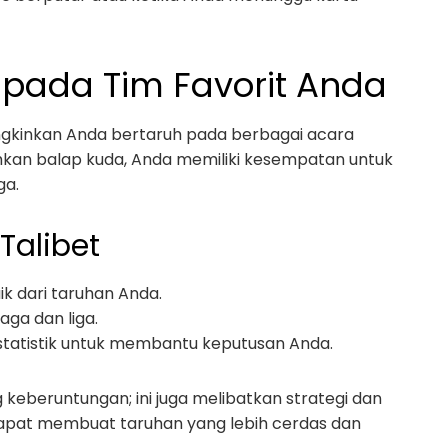
 pada Tim Favorit Anda
ngkinkan Anda bertaruh pada berbagai acara
bahkan balap kuda, Anda memiliki kesempatan untuk
ga.
Talibet
ik dari taruhan Anda.
aga dan liga.
tatistik untuk membantu keputusan Anda.
keberuntungan; ini juga melibatkan strategi dan
 dapat membuat taruhan yang lebih cerdas dan