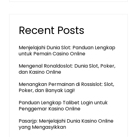
Recent Posts
Menjelajahi Dunia Slot: Panduan Lengkap
untuk Pemain Casino Online
Mengenal Ronaldoslot: Dunia Slot, Poker,
dan Kasino Online
Menangkan Permainan di Rossislot: Slot,
Poker, dan Banyak Lagi!
Panduan Lengkap Talibet Login untuk
Penggemar Kasino Online
Pasarjp: Menjelajahi Dunia Kasino Online
yang Mengasyikkan