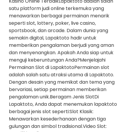
Kasino Online TerbaikLapaktoto adalah salah
satu platform judi online terkemuka yang
menawarkan berbagai permainan menarik
seperti slot, lottery, poker, live casino,
sportsbook, dan arcade. Dalam dunia yang
semakin digital, Lapaktoto hadir untuk
memberikan pengalaman berjudi yang aman
dan menyenangkan. Apakah Anda siap untuk
menguji keberuntungan Anda?Menjelajahi
Permainan Slot di LapaktotoPermainan slot
adalah salah satu atraksi utama di Lapaktoto.
Dengan desain yang memikat dan tema yang
bervariasi, setiap permainan memberikan
pengalaman unik.Beragam Jenis SlotDi
Lapaktoto, Anda dapat menemukan lapaktoto
berbagai jenis slot seperti:Slot Klasik:
Menawarkan kesederhanaan dengan tiga
gulungan dan simbol tradisional.Video Slot: