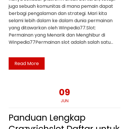
juga sebuah komunitas di mana pemain dapat
berbagi pengalaman dan strategi. Mari kita
selami lebih dalam ke dalam dunia permainan
yang ditawarkan oleh Winpedia77.Slot:
Permainan yang Menarik dan Menghibur di
Winpedia77Permainan slot adalah salah satu…
Read More
09
JUN
Panduan Lengkap