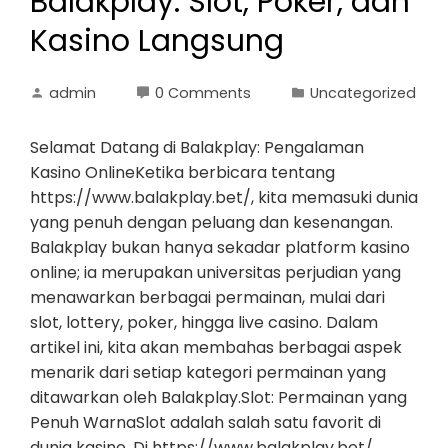
Balakplay: Slot, Poker, dan
Kasino Langsung
admin
0 Comments
Uncategorized
Selamat Datang di Balakplay: Pengalaman
Kasino OnlineKetika berbicara tentang
https://www.balakplay.bet/, kita memasuki dunia
yang penuh dengan peluang dan kesenangan.
Balakplay bukan hanya sekadar platform kasino
online; ia merupakan universitas perjudian yang
menawarkan berbagai permainan, mulai dari
slot, lottery, poker, hingga live casino. Dalam
artikel ini, kita akan membahas berbagai aspek
menarik dari setiap kategori permainan yang
ditawarkan oleh Balakplay.Slot: Permainan yang
Penuh WarnaSlot adalah salah satu favorit di
dunia kasino. Di https://www.balakplay.bet/,