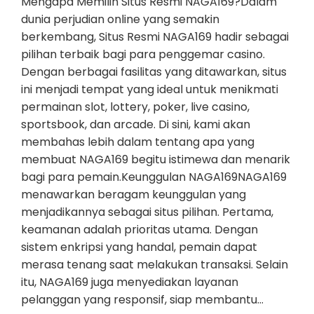
Mengapa Memilih Situs Resmi NAGA169?Dalam
dunia perjudian online yang semakin
berkembang, Situs Resmi NAGA169 hadir sebagai
pilihan terbaik bagi para penggemar casino.
Dengan berbagai fasilitas yang ditawarkan, situs
ini menjadi tempat yang ideal untuk menikmati
permainan slot, lottery, poker, live casino,
sportsbook, dan arcade. Di sini, kami akan
membahas lebih dalam tentang apa yang
membuat NAGA169 begitu istimewa dan menarik
bagi para pemain.Keunggulan NAGA169NAGA169
menawarkan beragam keunggulan yang
menjadikannya sebagai situs pilihan. Pertama,
keamanan adalah prioritas utama. Dengan
sistem enkripsi yang handal, pemain dapat
merasa tenang saat melakukan transaksi. Selain
itu, NAGA169 juga menyediakan layanan
pelanggan yang responsif, siap membantu…