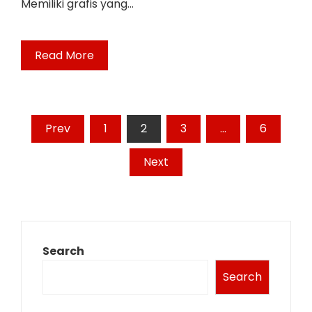
Memiliki grafis yang…
Read More
Posts
Prev
1
2
3
…
6
pagination
Next
Search
Search