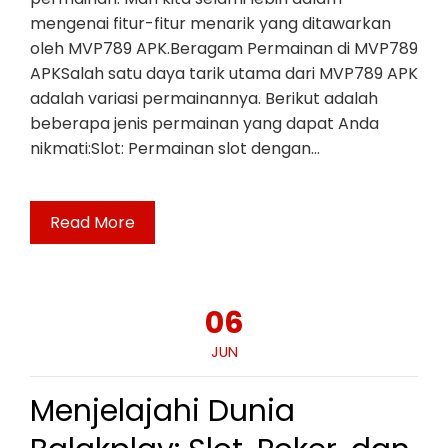
mengenai fitur-fitur menarik yang ditawarkan
oleh MVP789 APK.Beragam Permainan di MVP789
APKSalah satu daya tarik utama dari MVP789 APK
adalah variasi permainannya. Berikut adalah
beberapa jenis permainan yang dapat Anda
nikmati:Slot: Permainan slot dengan…
Read More
06
JUN
Menjelajahi Dunia