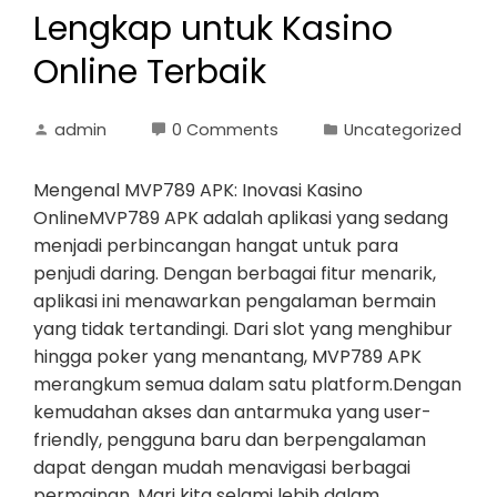
Lengkap untuk Kasino
Online Terbaik
admin
0 Comments
Uncategorized
Mengenal MVP789 APK: Inovasi Kasino
OnlineMVP789 APK adalah aplikasi yang sedang
menjadi perbincangan hangat untuk para
penjudi daring. Dengan berbagai fitur menarik,
aplikasi ini menawarkan pengalaman bermain
yang tidak tertandingi. Dari slot yang menghibur
hingga poker yang menantang, MVP789 APK
merangkum semua dalam satu platform.Dengan
kemudahan akses dan antarmuka yang user-
friendly, pengguna baru dan berpengalaman
dapat dengan mudah menavigasi berbagai
permainan. Mari kita selami lebih dalam