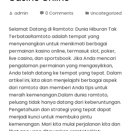
admin
0 Comments
Uncategorized
Selamat Datang di Ramtoto: Dunia Hiburan Tak
TerbatasRamtoto adalah tempat yang
menyenangkan untuk menikmati berbagai
permainan kasino online, termasuk slot, poker,
live casino, dan sportsbook. Jika Anda mencari
pengalaman permainan yang mengasyikkan,
Anda telah datang ke tempat yang tepat. Dalam
artikel ini, kita akan menjelajahi berbagai aspek
dari ramtoto dan memberi Anda tips untuk
meraih kemenangan.Dalam dunia ramtoto,
peluang tidak hanya datang dari keberuntungan.
Pengetahuan dan strategi yang tepat dapat
menjadi kunci untuk membuka pintu
kemenangan. Mari kita mulai perjalanan kita dan