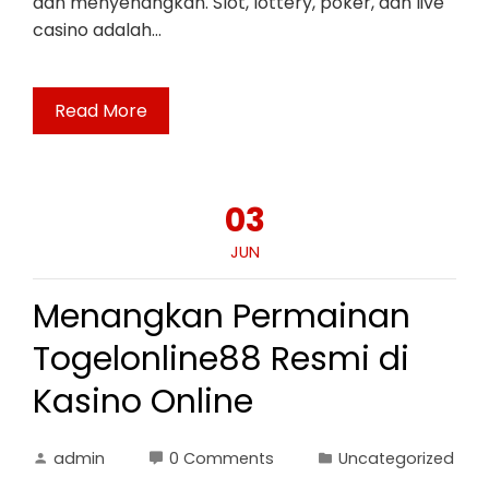
dan menyenangkan. Slot, lottery, poker, dan live
casino adalah…
Read More
03
JUN
Menangkan Permainan
Togelonline88 Resmi di
Kasino Online
admin
0 Comments
Uncategorized