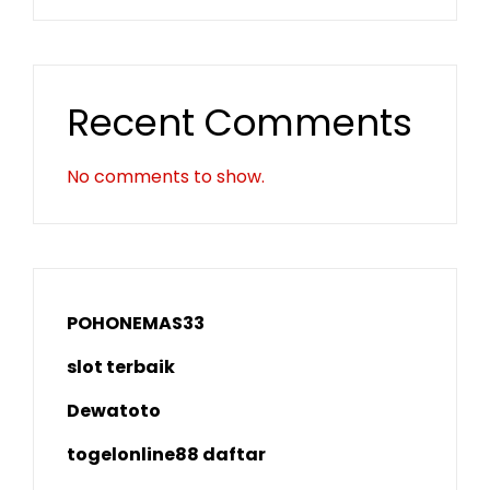
Recent Comments
No comments to show.
POHONEMAS33
slot terbaik
Dewatoto
togelonline88 daftar