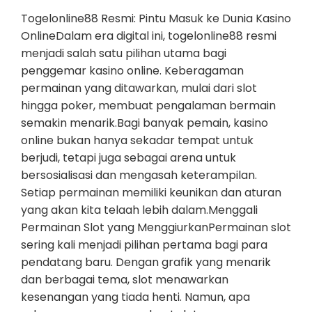
Togelonline88 Resmi: Pintu Masuk ke Dunia Kasino
OnlineDalam era digital ini, togelonline88 resmi
menjadi salah satu pilihan utama bagi
penggemar kasino online. Keberagaman
permainan yang ditawarkan, mulai dari slot
hingga poker, membuat pengalaman bermain
semakin menarik.Bagi banyak pemain, kasino
online bukan hanya sekadar tempat untuk
berjudi, tetapi juga sebagai arena untuk
bersosialisasi dan mengasah keterampilan.
Setiap permainan memiliki keunikan dan aturan
yang akan kita telaah lebih dalam.Menggali
Permainan Slot yang MenggiurkanPermainan slot
sering kali menjadi pilihan pertama bagi para
pendatang baru. Dengan grafik yang menarik
dan berbagai tema, slot menawarkan
kesenangan yang tiada henti. Namun, apa