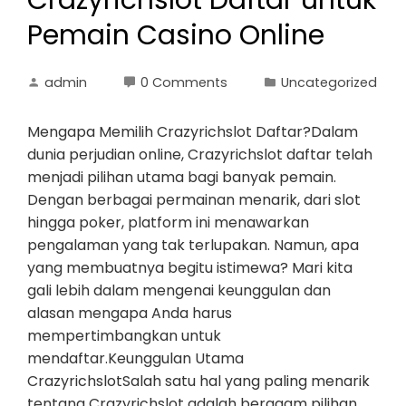
Crazyrichslot Daftar untuk
Pemain Casino Online
admin
0 Comments
Uncategorized
Mengapa Memilih Crazyrichslot Daftar?Dalam
dunia perjudian online, Crazyrichslot daftar telah
menjadi pilihan utama bagi banyak pemain.
Dengan berbagai permainan menarik, dari slot
hingga poker, platform ini menawarkan
pengalaman yang tak terlupakan. Namun, apa
yang membuatnya begitu istimewa? Mari kita
gali lebih dalam mengenai keunggulan dan
alasan mengapa Anda harus
mempertimbangkan untuk
mendaftar.Keunggulan Utama
CrazyrichslotSalah satu hal yang paling menarik
tentang Crazyrichslot adalah beragam pilihan