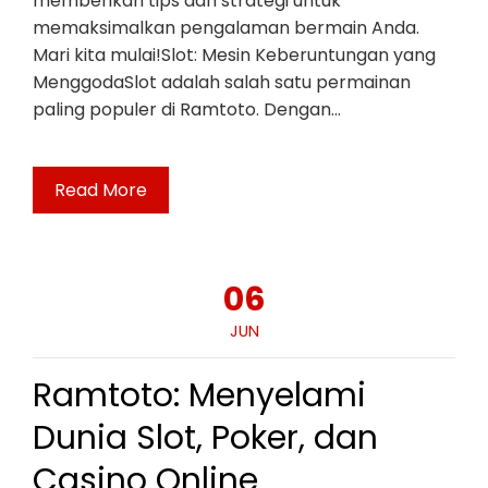
memberikan tips dan strategi untuk
memaksimalkan pengalaman bermain Anda.
Mari kita mulai!Slot: Mesin Keberuntungan yang
MenggodaSlot adalah salah satu permainan
paling populer di Ramtoto. Dengan…
Read More
06
JUN
Ramtoto: Menyelami
Dunia Slot, Poker, dan
Casino Online