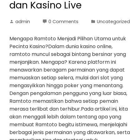
dan Kasino Live
admin
0 Comments
Uncategorized
Mengapa Ramtoto Menjadi Pilihan Utama untuk
Pecinta Kasino?Dalam dunia kasino online,
ramtoto muncul sebagai bintang bersinar yang
menjanjikan. Mengapa? Karena platform ini
menawarkan beragam permainan yang dapat
memuaskan setiap selera, mulai dari slot yang
mengasyikkan hingga poker yang menantang.
Dengan pengalaman pengguna yang luar biasa,
Ramtoto memastikan bahwa setiap pemain
merasa terlibat dan terhibur.Pada artikel ini, kita
akan menggali lebih dalam tentang apa yang
membuat Ramtoto begitu istimewa, menjelajahi
berbagai jenis permainan yang ditawarkan, serta