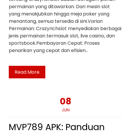
permainan yang ditawarkan. Dari mesin slot
yang menakjubkan hingga meja poker yang
menantang, semua tersedia di sini.Varian
Permainan: Crazyrichslot menyediakan berbagai
jenis permainan termasuk slot, live casino, dan
sportsbook.Pembayaran Cepat: Proses
penarikan yang cepat dan efisien…
Read More
08
JUN
MVP789 APK: Panduan